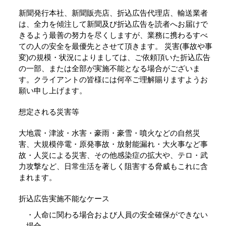
新聞発行本社、新聞販売店、折込広告代理店、輸送業者
は、全力を傾注して新聞及び折込広告を読者へお届けで
きるよう最善の努力を尽くしますが、業務に携わるすべ
ての人の安全を最優先とさせて頂きます。 災害(事故や事
変)の規模・状況によりましては、ご依頼頂いた折込広告
の一部、または全部が実施不能となる場合がございま
す。クライアントの皆様には何卒ご理解賜りますようお
願い申し上げます。
想定される災害等
大地震・津波・水害・豪雨・豪雪・噴火などの自然災
害、大規模停電・原発事故・放射能漏れ・大火事など事
故・人災による災害、その他感染症の拡大や、テロ・武
力攻撃など、日常生活を著しく阻害する脅威もこれに含
まれます。
折込広告実施不能なケース
・人命に関わる場合および人員の安全確保ができない
場合