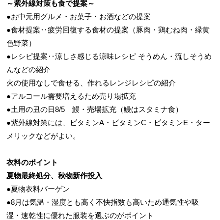
～紫外線対策も食で提案～
●お中元用グルメ・お菓子・お酒などの提案
●食材提案‥疲労回復する食材の提案（豚肉・鶏むね肉・緑黄
色野菜）
●レシピ提案‥涼しさ感じる涼味レシピ そうめん・流しそうめ
んなどの紹介
火の使用なしで食せる、作れるレンジレシピの紹介
●アルコール需要増えるため売り場拡充
●
土用の丑の日8/5 鰻・売場拡充（鰻はスタミナ食）
●
紫外線対策には、ビタミンA・ビタミンC・ビタミンE・ター
メリックなどがよい。
衣料のポイント
夏物最終処分、秋物新作投入
●夏物衣料バーゲン
●8月は気温・湿度とも高く不快指数も高いため通気性や吸
湿・速乾性に優れた服装を選ぶのがポイント