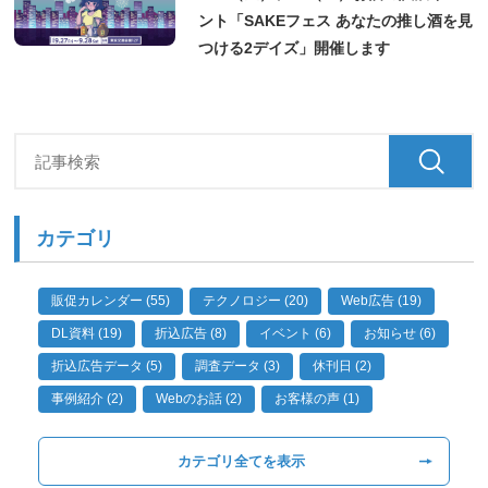
ント「SAKEフェス あなたの推し酒を見
つける2デイズ」開催します
カテゴリ
販促カレンダー (55)
テクノロジー (20)
Web広告 (19)
DL資料 (19)
折込広告 (8)
イベント (6)
お知らせ (6)
折込広告データ (5)
調査データ (3)
休刊日 (2)
事例紹介 (2)
Webのお話 (2)
お客様の声 (1)
カテゴリ全てを表示