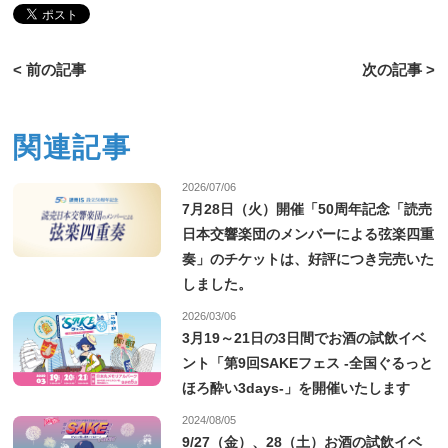
< 前の記事
次の記事 >
関連記事
2026/07/06
7月28日（火）開催「50周年記念「読売
日本交響楽団のメンバーによる弦楽四重
奏」のチケットは、好評につき完売いた
しました。
2026/03/06
3月19～21日の3日間でお酒の試飲イベ
ント「第9回SAKEフェス -全国ぐるっと
ほろ酔い3days-」を開催いたします
2024/08/05
9/27（金）、28（土）お酒の試飲イベ