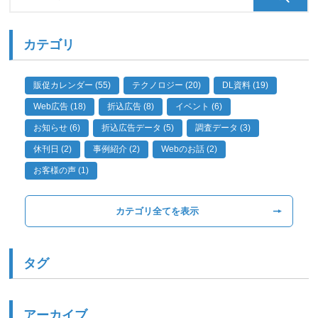
カテゴリ
販促カレンダー (55)
テクノロジー (20)
DL資料 (19)
Web広告 (18)
折込広告 (8)
イベント (6)
お知らせ (6)
折込広告データ (5)
調査データ (3)
休刊日 (2)
事例紹介 (2)
Webのお話 (2)
お客様の声 (1)
カテゴリ全てを表示
タグ
アーカイブ