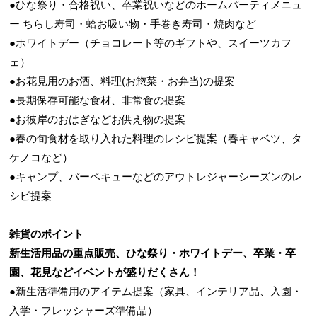
●ひな祭り・合格祝い、卒業祝いなどのホームパーティメニュ
ー ちらし寿司・蛤お吸い物・手巻き寿司・焼肉など
●ホワイトデー（チョコレート等のギフトや、スイーツカフ
ェ）
●お花見用のお酒、料理(お惣菜・お弁当)の提案
●長期保存可能な食材、非常食の提案
●お彼岸のおはぎなどお供え物の提案
●春の旬食材を取り入れた料理のレシピ提案（春キャベツ、タ
ケノコなど）
●キャンプ、バーベキューなどのアウトレジャーシーズンのレ
シピ提案
雑貨のポイント
新生活用品の重点販売、ひな祭り・ホワイトデー、卒業・卒
園、花見などイベントが盛りだくさん！
●新生活準備用のアイテム提案（家具、インテリア品、入園・
入学・フレッシャーズ準備品）