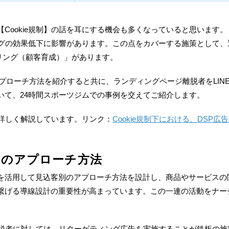
【
Cookie
規制】の話を耳にする機会も多くなっていると思います。
グの効果低下に影響があります。この点をカバーする施策として、
リング（顧客育成）」があります。
プローチ方法を紹介すると共に、ランディングページ離脱者を
LIN
いて、
24
時間スポーツジムでの事例を交えてご紹介します。
詳しく解説しています。リンク：
Cookie
規制下における、
DSP
広告
へのアプローチ方法
を活用して見込客別のアプローチ方法を設計し、商品やサービスの
繋げる導線設計の重要性が高まっています。この一連の活動をナー
の離脱者に対しては、リターゲティング広告を実施することが鉄板の施