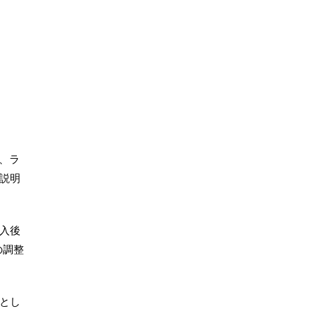
、ラ
説明
入後
の調整
とし