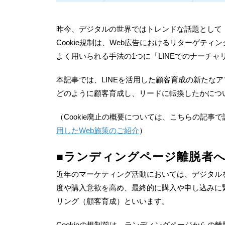
昨今、デジタルの世界ではトレンドな話題として
Cookie
規制は、
Web
広告におけるリターゲティン
よく用いられる手法の
1
つに「
LINE
でのナーチャ
本記事では、
LINE
を活用した顧客育成の新たなア
どのように顧客育成し、リードに転換したかにつ
（
Cookie
廃止の概要については、こちらの記事で
用した
Web
施策のご紹介
）
■ランディングページ離脱者
近年のマーケティング活動においては、デジタル
度や購入意欲を高め、最終的に購入や申し込みに
リング（顧客育成）といいます。
Cookieの規制前は、ランディングページから