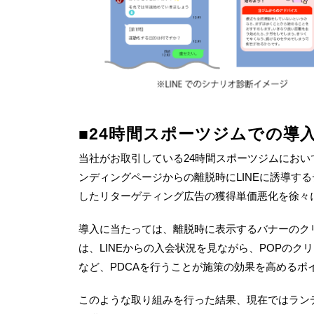
■24時間スポーツジムでの導
当社がお取引している
24
時間スポーツジムにおい
ンディングページからの離脱時に
LINE
に誘導する
したリターゲティング広告の獲得単価悪化を徐々
導入に当たっては、離脱時に表示するバナーのク
は、
LINE
からの入会状況を見ながら、
POP
のクリ
など、
PDCA
を行うことが施策の効果を高めるポ
このような取り組みを行った結果、現在ではラン