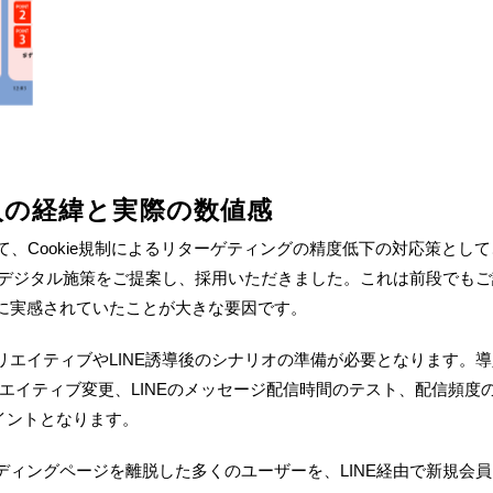
入の経緯と実際の数値感
て、
Cookie
規制によるリターゲティングの精度低下の対応策として
デジタル施策をご提案し、採用いただきました。これは前段でもご
に実感されていたことが大きな要因です。
リエイティブや
LINE
誘導後のシナリオの準備が必要となります。導
エイティブ変更、
LINE
のメッセージ配信時間のテスト、配信頻度
イントとなります。
ディングページを離脱した多くのユーザーを、
LINE
経由で新規会員